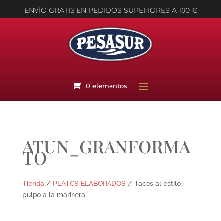
ENVÍO GRATIS EN PEDIDOS SUPERIORES A 100 €
0 elementos
ATUN_GRANFORMA
TO
Tienda
/
PLATOS ELABORADOS
/ Tacos al estilo
pulpo a la marinera