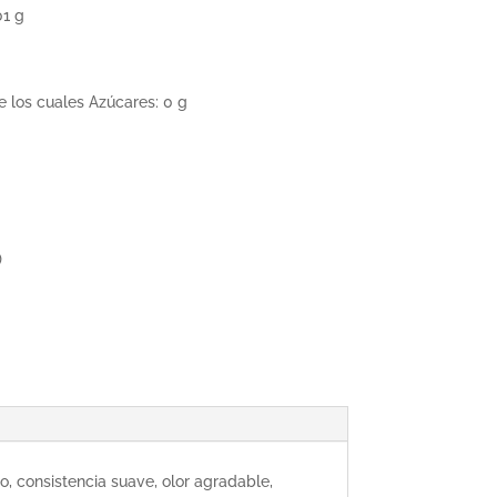
01 g
e los cuales Azúcares: 0 g
)
o, consistencia suave, olor agradable,