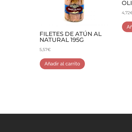
OLI
4,72
Añ
FILETES DE ATÚN AL
NATURAL 195G
5,57
€
Añadir al carrito