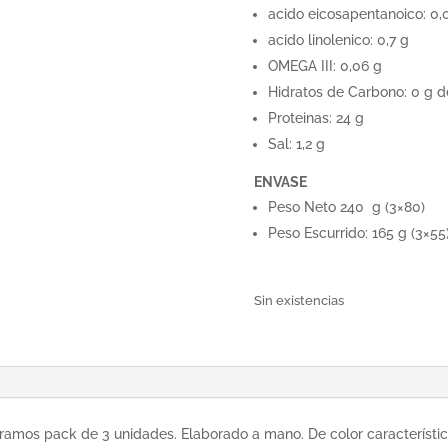
acido eicosapentanoico: 0,
acido linolenico: 0,7 g
OMEGA III: 0,06 g
Hidratos de Carbono: 0 g d
Proteinas: 24 g
Sal: 1,2 g
ENVASE
Peso Neto 240 g (3×80)
Peso Escurrido: 165 g (3×55
Sin existencias
gramos pack de 3 unidades. Elaborado a mano. De color característic