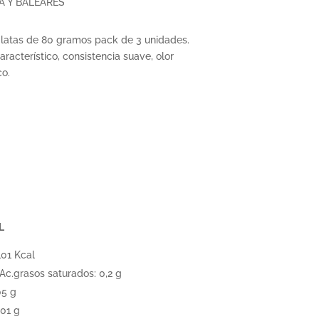
A Y BALEARES
n latas de 80 gramos pack de 3 unidades.
racterístico, consistencia suave, olor
co.
L
101 Kcal
 Ac.grasos saturados: 0,2 g
05 g
01 g