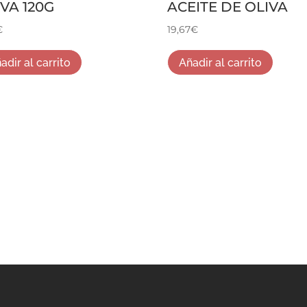
VA 120G
ACEITE DE OLIVA
€
19,67
€
adir al carrito
Añadir al carrito