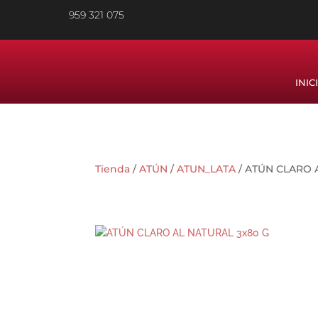
959 321 075
INIC
Tienda
/
ATÚN
/
ATUN_LATA
/ ATÚN CLARO 