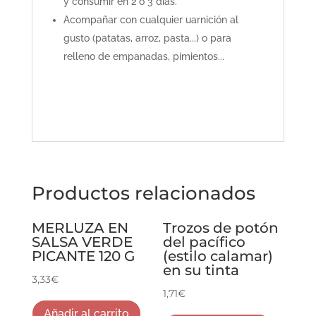
y consumir en 2 o 3 días.
Acompañar con cualquier uarnición al
gusto (patatas, arroz, pasta...) o para
relleno de empanadas, pimientos...
Productos relacionados
MERLUZA EN
Trozos de potón
SALSA VERDE
del pacífico
PICANTE 120 G
(estilo calamar)
en su tinta
3,33
€
1,71
€
Añadir al carrito