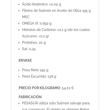
Ácido linolenico: <0,05 g
Filetes de Salmón en Aceite de Oliva 195 g
MSC
OMEGA III: 0,692 g
Hidratos de Carbono: <0,1 g (de los cuales
Azúcares: <0,1 g)
Proteínas: 20 g
Sal: 0,24
ENVASE
Peso Neto 195 g
Peso Escurrido: 138 g
PRECIO POR KILOGRAMO:
54,01 €
FABRICACIÓN
PESASUR utiliza sólo Salmón salvaje para
sus conservas. El objeto es obtener filetes