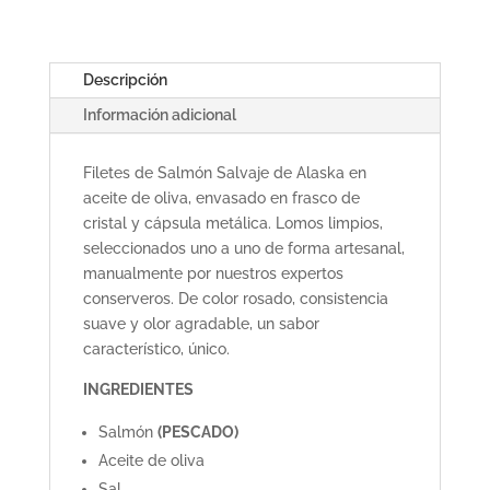
SALVAJE
DE
ALASKA
Descripción
MSC
Información adicional
EN
ACEITE
Filetes de Salmón Salvaje de Alaska en
DE
aceite de oliva, envasado en frasco de
OLIVA
cristal y cápsula metálica. Lomos limpios,
195
seleccionados uno a uno de forma artesanal,
G
manualmente por nuestros expertos
cantidad
conserveros. De color rosado, consistencia
suave y olor agradable, un sabor
característico, único.
INGREDIENTES
Salmón
(PESCADO)
Aceite de oliva
Sal