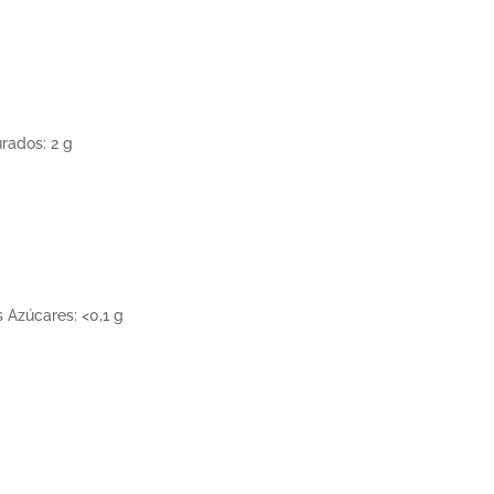
urados: 2 g
s Azúcares: <0,1 g