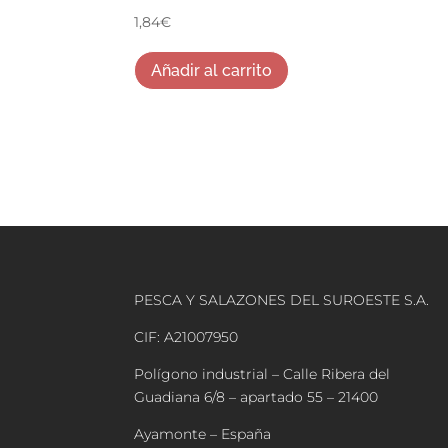
1,84
€
Añadir al carrito
PESCA Y SALAZONES DEL SUROESTE S.A.
CIF: A21007950
Polígono industrial – Calle Ribera del
Guadiana 6/8 – apartado 55 – 21400
Ayamonte – España