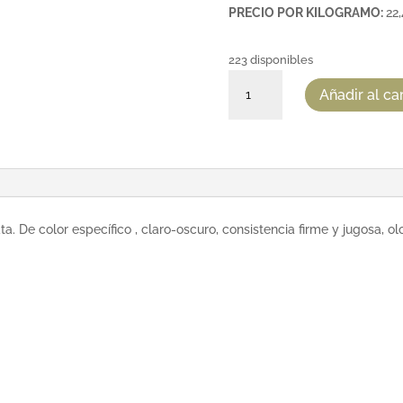
PRECIO POR KILOGRAMO:
22
223 disponibles
SARDINAS
Añadir al car
EN
ACEITE
DE
OLIVA
3/4
PIEZAS
120G
a. De color específico , claro-oscuro, consistencia firme y jugosa, o
cantidad