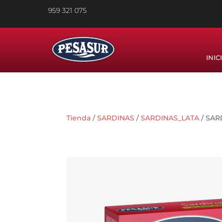
959 321 075
INIC
Tienda
/
SARDINAS
/
SARDINAS_LATA
/ SAR