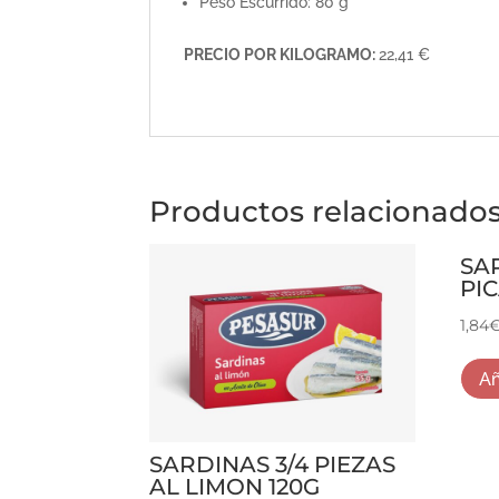
Peso Escurrido: 80 g
PRECIO POR KILOGRAMO:
22,41 €
Productos relacionado
SA
PI
1,84
Añ
SARDINAS 3/4 PIEZAS
AL LIMON 120G