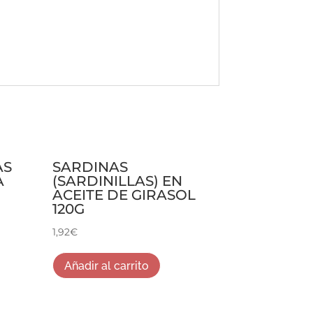
AS
SARDINAS
A
(SARDINILLAS) EN
ACEITE DE GIRASOL
120G
1,92
€
Añadir al carrito