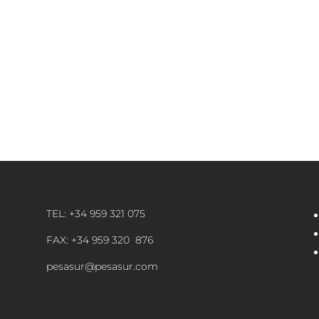
TEL: +34 959 321 075
FAX: +34 959 320 876
pesasur@pesasur.com