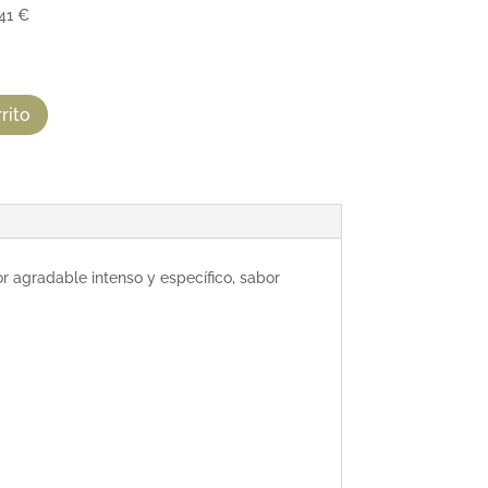
,41 €
rito
lor agradable intenso y específico, sabor