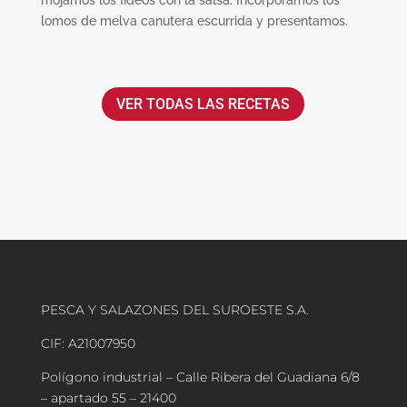
mojamos los fideos con la salsa. Incorporamos los
lomos de melva canutera escurrida y presentamos.
VER TODAS LAS RECETAS
PESCA Y SALAZONES DEL SUROESTE S.A.
CIF: A21007950
Polígono industrial – Calle Ribera del Guadiana 6/8
– apartado 55 – 21400