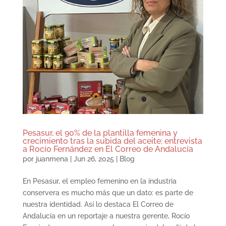
Pesasur, el 90% de la plantilla femenina y
crecimiento tras la subida del aceite: entrevista
a Rocío Fernández en El Correo de Andalucía
por
juanmena
|
Jun 26, 2025
|
Blog
En Pesasur, el empleo femenino en la industria
conservera es mucho más que un dato: es parte de
nuestra identidad. Así lo destaca El Correo de
Andalucía en un reportaje a nuestra gerente, Rocío